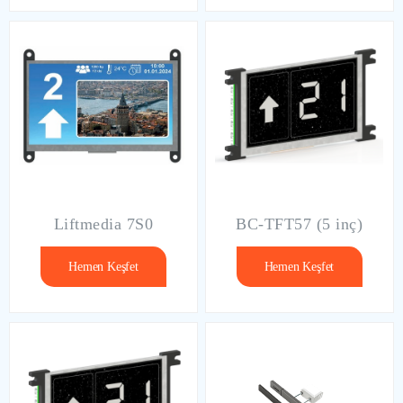
Liftmedia 7S0
BC-TFT57 (5 inç)
Hemen Keşfet
Hemen Keşfet