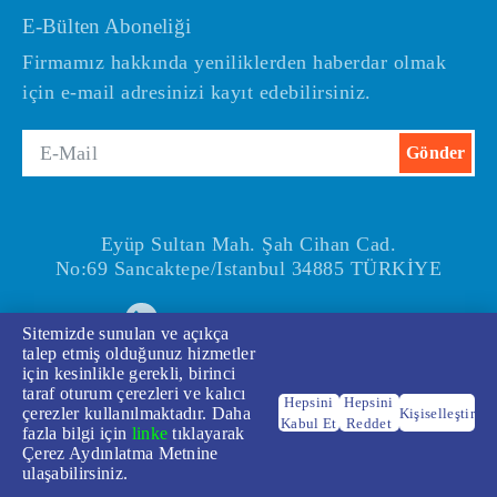
E-Bülten Aboneliği
Firmamız hakkında yeniliklerden haberdar olmak
için e-mail adresinizi kayıt edebilirsiniz.
Eyüp Sultan Mah. Şah Cihan Cad.
No:69 Sancaktepe/Istanbul 34885 TÜRKİYE
+90(216) 540 67 24-25
Sitemizde sunulan ve açıkça
talep etmiş olduğunuz hizmetler
için kesinlikle gerekli, birinci
taraf oturum çerezleri ve kalıcı
Hepsini
Hepsini
çerezler kullanılmaktadır. Daha
Kişiselleştir
Kabul Et
Reddet
fazla bilgi için
linke
tıklayarak
Çerez Aydınlatma Metnine
Bilgi Toplumu Hizmetleri
ulaşabilirsiniz.
© 2026 ARKEL