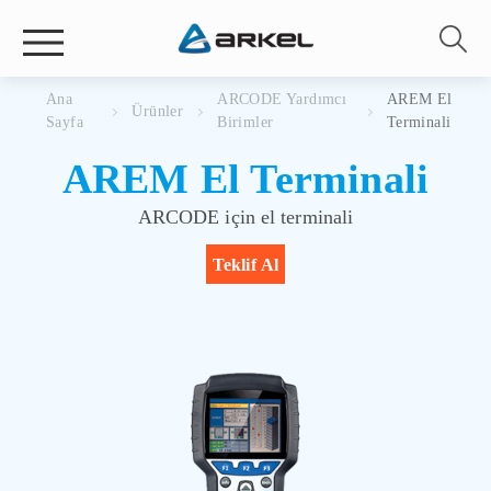
Ana
ARCODE Yardımcı
AREM El
Ürünler
Sayfa
Birimler
Terminali
AREM El Terminali
ARCODE için el terminali