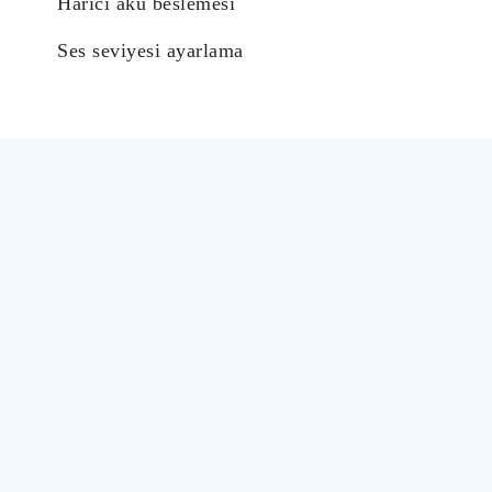
Harici akü beslemesi
Ses seviyesi ayarlama
ARKEL ARLINE
İndir