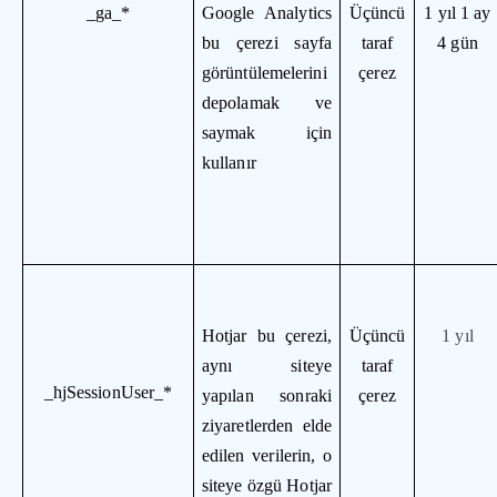
_ga_*
Google Analytics
Üçüncü
1 yıl 1 ay
bu çerezi sayfa
taraf
4 gün
görüntülemelerini
çerez
depolamak ve
saymak için
kullanır
Hotjar bu çerezi,
Üçüncü
1 yıl
aynı siteye
taraf
_hjSessionUser_*
yapılan sonraki
çerez
ziyaretlerden elde
edilen verilerin, o
siteye özgü Hotjar