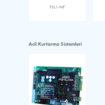
FSL1-NF
ARL-300 EU Declaration
Acil Kurtarma Sistemleri
ARL 300 EU Type Examin
ARL 300 EU Declaration