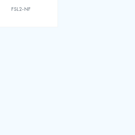
FSL2-NF
 of Conformity (EN)
ation Certificate (EN)
 of Conformity (EN)