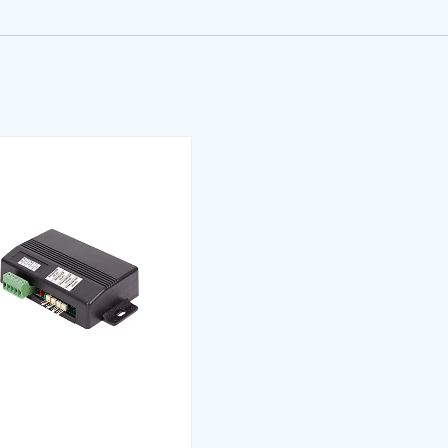
eğe göre ayarlanabilen tek çağrı, son çağrı ve çoklu ça
eyanı (TR)
ı ve parka gidiş süresi
ksimum kayıt sayısını sınırlayabilme
unu toplama yönü veya hareket + toplama yönü olarak a
tifikası (TR)
arak ayarlanan çıkışların sayma başlangıcının menüden 
lırken, yavaşa geçerken veya durduktan sonra olarak a
uraklara sahip asansörlerin ilk ve son durak ayarlarının 
i ve bakım süresi sonunda sistemi kilitleme
rtifikası (TR)
e istenen bir durağa kayıt verebilme ve istenilen sayıda ra
le yavaş hızda manuel hareket
 (TR)