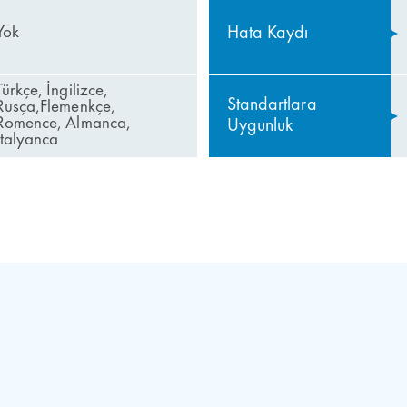
Hata Kaydı
Yok
Türkçe, İngilizce,
Standartlara
Rusça,Flemenkçe,
Romence, Almanca,
Uygunluk
İtalyanca
nsör Kumanda
ında acil durum fonksiyonu
ajları
rumunda tahliye fonksiyonu