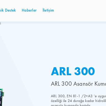
nik Destek
Haberler
İletişim
0
ARL 300
ARL 300 Asansör Kuma
ARL 300, EN 81-1 /2+A3 ‘e uygun,
özelliği ile 24 durağa kadar hidroli
asansör kumanda kartıdır.