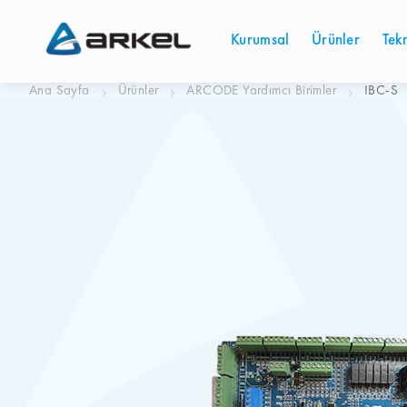
Kurumsal
Ürünler
Tek
Ana Sayfa
Ürünler
ARCODE Yardımcı Birimler
IBC-S