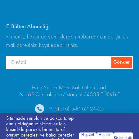
E-Bülten Aboneliği
Firmamız hakkında yeniliklerden haberdar olmak için e-
mail adresinizi kayıt edebilirsiniz.
Eyüp Sultan Mah. Şah Cihan Cad.
No:69 Sancaktepe/Istanbul 34885 TÜRKİYE
+90(216) 540 67 24-25
Sitemizde sunulan ve açıkça talep
etmiş olduğunuz hizmetler için
kesinlikle gerekli, birinci taraf
oturum çerezleri ve kalıcı çerezler
Hepsini
Hepsini
Kişiselleştir