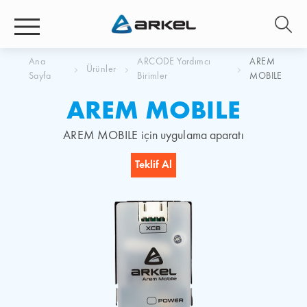
Ana
ARCODE Yardımcı
AREM
Ürünler
Sayfa
Birimler
MOBILE
AREM MOBILE
AREM MOBILE için uygulama aparatı