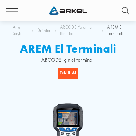
Ana
ARCODE Yardımcı
AREM El
Ürünler
Sayfa
Birimler
Terminali
AREM El Terminali
ARCODE için el terminali